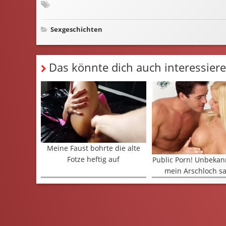
Sexgeschichten
Das könnte dich auch interessiere
Meine Faust bohrte die alte
Fotze heftig auf
Public Porn! Unbekann
mein Arschloch s