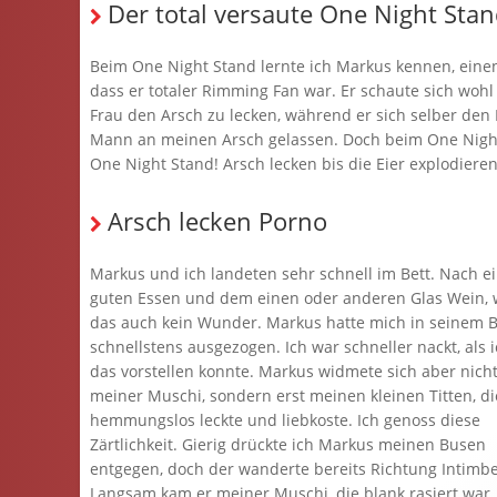
Der total versaute One Night Stand
Beim One Night Stand lernte ich Markus kennen, einen A
dass er totaler Rimming Fan war. Er schaute sich wohl
Frau den Arsch zu lecken, während er sich selber den 
Mann an meinen Arsch gelassen. Doch beim One Night
One Night Stand! Arsch lecken bis die Eier explodiere
Arsch lecken Porno
Markus und ich landeten sehr schnell im Bett. Nach 
guten Essen und dem einen oder anderen Glas Wein, 
das auch kein Wunder. Markus hatte mich in seinem B
schnellstens ausgezogen. Ich war schneller nackt, als 
das vorstellen konnte. Markus widmete sich aber nich
meiner Muschi, sondern erst meinen kleinen Titten, di
hemmungslos leckte und liebkoste. Ich genoss diese
Zärtlichkeit. Gierig drückte ich Markus meinen Busen
entgegen, doch der wanderte bereits Richtung Intimbe
Langsam kam er meiner Muschi, die blank rasiert war,