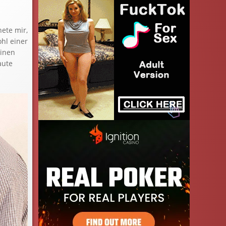
nete mir,
ohl einer
einen
aute