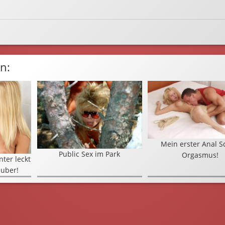
n:
Mein erster Anal S
Public Sex im Park
Orgasmus!
ter leckt
auber!