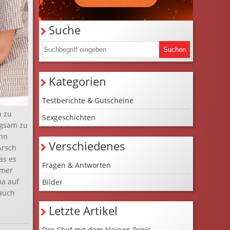
Suche
Kategorien
Testberichte & Gutscheine
h zu
Sexgeschichten
ngsam zu
ann
Verschiedenes
Arsch
as es
Fragen & Antworten
mmer
ma auf
Bilder
Bauch
Letzte Artikel
Der Chef mit dem kleinen Penis