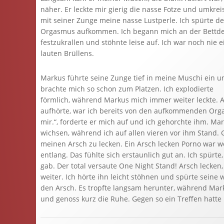
näher. Er leckte mir gierig die nasse Fotze und umkrei
mit seiner Zunge meine nasse Lustperle. Ich spürte d
Orgasmus aufkommen. Ich begann mich an der Bettd
festzukrallen und stöhnte leise auf. Ich war noch nie e
lauten Brüllens.
Markus führte seine Zunge tief in meine Muschi ein u
brachte mich so schon zum Platzen. Ich explodierte
förmlich, während Markus mich immer weiter leckte. A
aufhörte, war ich bereits von den aufkommenden Org
mir.“, forderte er mich auf und ich gehorchte ihm. M
wichsen, während ich auf allen vieren vor ihm Stand.
meinen Arsch zu lecken. Ein Arsch lecken Porno war w
entlang. Das fühlte sich erstaunlich gut an. Ich spür
gab. Der total versaute One Night Stand! Arsch lecken
weiter. Ich hörte ihn leicht stöhnen und spürte seine
den Arsch. Es tropfte langsam herunter, während Mark
und genoss kurz die Ruhe. Gegen so ein Treffen hatte